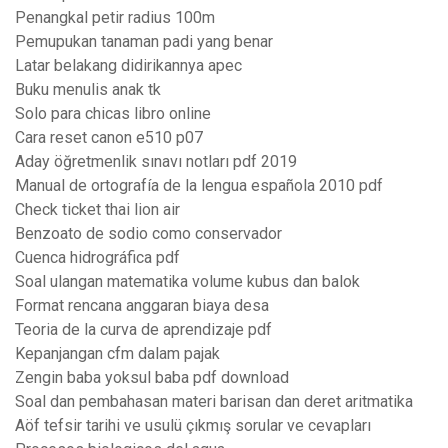
Penangkal petir radius 100m
Pemupukan tanaman padi yang benar
Latar belakang didirikannya apec
Buku menulis anak tk
Solo para chicas libro online
Cara reset canon e510 p07
Aday öğretmenlik sınavı notları pdf 2019
Manual de ortografía de la lengua española 2010 pdf
Check ticket thai lion air
Benzoato de sodio como conservador
Cuenca hidrográfica pdf
Soal ulangan matematika volume kubus dan balok
Format rencana anggaran biaya desa
Teoria de la curva de aprendizaje pdf
Kepanjangan cfm dalam pajak
Zengin baba yoksul baba pdf download
Soal dan pembahasan materi barisan dan deret aritmatika
Aöf tefsir tarihi ve usulü çıkmış sorular ve cevapları