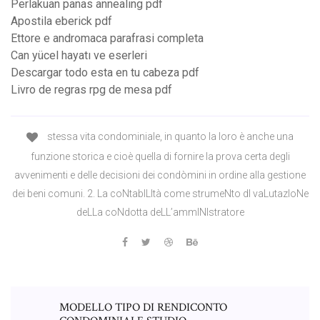
Perlakuan panas annealing pdf
Apostila eberick pdf
Ettore e andromaca parafrasi completa
Can yücel hayatı ve eserleri
Descargar todo esta en tu cabeza pdf
Livro de regras rpg de mesa pdf
stessa vita condominiale, in quanto la loro è anche una
funzione storica e cioè quella di fornire la prova certa degli
avvenimenti e delle decisioni dei condòmini in ordine alla gestione
dei beni comuni. 2. La coNtabILItà come strumeNto dI vaLutazIoNe
deLLa coNdotta deLL’ammINIstratore
MODELLO TIPO DI RENDICONTO