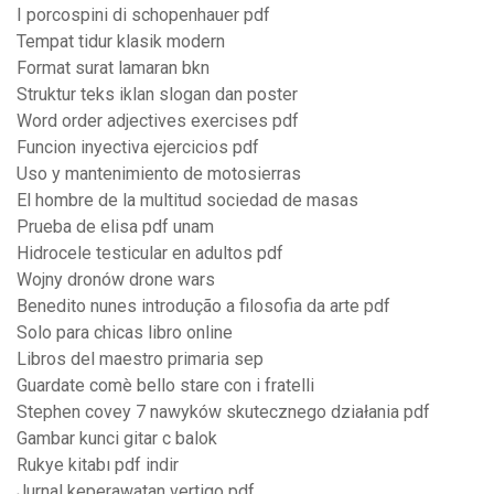
I porcospini di schopenhauer pdf
Tempat tidur klasik modern
Format surat lamaran bkn
Struktur teks iklan slogan dan poster
Word order adjectives exercises pdf
Funcion inyectiva ejercicios pdf
Uso y mantenimiento de motosierras
El hombre de la multitud sociedad de masas
Prueba de elisa pdf unam
Hidrocele testicular en adultos pdf
Wojny dronów drone wars
Benedito nunes introdução a filosofia da arte pdf
Solo para chicas libro online
Libros del maestro primaria sep
Guardate comè bello stare con i fratelli
Stephen covey 7 nawyków skutecznego działania pdf
Gambar kunci gitar c balok
Rukye kitabı pdf indir
Jurnal keperawatan vertigo pdf