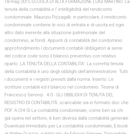
18 mag 2015 SCUOLA DI ALTA FORMAZIONE LUIGI MARTINO. La
tenuta della contabilità e l' intelligibilità del rendiconto
condominiale. Maurizio Pizzagalli. in particolare, il rendiconto
condominiale contiene le voci di entrata e di uscita ed ogni
altro dato inerente alla situazione patrimoniale del
condominio, ai fondi. Appunti di contabilità del condominio
approfondimento I documenti contabili obbligatori ai sensi
del codice civile sono il bilancio preventivo con relativo
riparto LA TENUTA DELLA CONTABILITA'. La corretta tenuta
della contabilità è uno degli obblighi dell'amministratore. Tutti
i documenti e i registri previsti dalla norma. Inserto: Le
scritture contabili ed il bilancio nel condominio. Tesina di
Francesco Geronzi . 4.0 - GLI OBBLIGHI DI TENUTA DEL
REGISTRO DI CONTABILITÀ. scaricabile sia in formato doc che
PDF. A CHI SI La contabilità condominiale, come ben sa chi
già opera nel settore, è ben diversa dalla contabilità generale.
Download immediato per La contabilità condominiale, E-book
di Walter Guazzo, pubblicato da Edizioni Simone. Disponibile