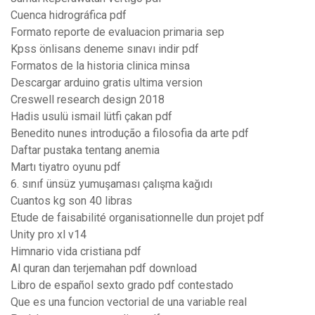
Cuenca hidrográfica pdf
Formato reporte de evaluacion primaria sep
Kpss önlisans deneme sınavı indir pdf
Formatos de la historia clinica minsa
Descargar arduino gratis ultima version
Creswell research design 2018
Hadis usulü ismail lütfi çakan pdf
Benedito nunes introdução a filosofia da arte pdf
Daftar pustaka tentang anemia
Martı tiyatro oyunu pdf
6. sınıf ünsüz yumuşaması çalışma kağıdı
Cuantos kg son 40 libras
Etude de faisabilité organisationnelle dun projet pdf
Unity pro xl v14
Himnario vida cristiana pdf
Al quran dan terjemahan pdf download
Libro de español sexto grado pdf contestado
Que es una funcion vectorial de una variable real