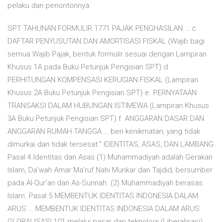
pelaku dan penontonnya.
SPT TAHUNAN FORMULIR 1771 PAJAK PENGHASILAN … c.
DAFTAR PENYUSUTAN DAN AMORTISASI FISKAL (Wajib bagi
semua Wajib Pajak, bentuk formulir sesuai dengan Lampiran
Khusus 1A pada Buku Petunjuk Pengisian SPT) d.
PERHITUNGAN KOMPENSASI KERUGIAN FISKAL (Lampiran
Khusus 2A Buku Petunjuk Pengisian SPT) e. PERNYATAAN
TRANSAKSI DALAM HUBUNGAN ISTIMEWA (Lampiran Khusus
3A Buku Petunjuk Pengisian SPT) f. ANGGARAN DASAR DAN
ANGGARAN RUMAH TANGGA … beri kenikmatan, yang tidak
dimurkai dan tidak tersesat.” IDENTITAS, ASAS, DAN LAMBANG
Pasal 4 Identitas dan Asas (1) Muhammadiyah adalah Gerakan
Islam, Da’wah Amar Ma’ruf Nahi Munkar dan Tajdid, bersumber
pada Al-Qur‘an dan As-Sunnah. (2) Muhammadiyah berasas
Islam. Pasal 5 MEMBENTUK IDENTITAS INDONESIA DALAM
ARUS … MEMBENTUK IDENTITAS INDONESIA DALAM ARUS
GLOBALISASI 101 melalui pasar dan teknologi (Liberalisasi)