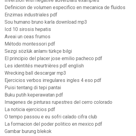
Inversion with negative adverbials examples
Definicion de volumen especifico en mecanica de fluidos
Enzimas industriales pdf
Sou humano bruno karla download mp3
Icd 10 sirosis hepatis
Aveai un ceas frumos
Método montessori pdf
Sezgi sözlük anlamı türkçe bilgi
El principio del placer jose emilio pacheco pdf
Les identités meurtrières pdf english
Wrecking ball descargar mp3
Ejercicios verbos irregulares ingles 4 eso pdf
Puisi tentang di tepi pantai
Buku putih keperawatan pdf
Imagenes de pinturas rupestres del cerro colorado
La noticia ejercicios pdf
O tempo passou e eu sofri calado cifra club
La formacion del poder politico en mexico pdf
Gambar burung blekok