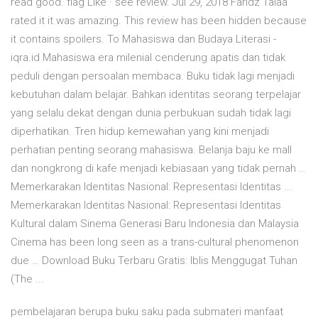
read good. flag Like · see review. Jul 29, 2018 Faridz Talaa
rated it it was amazing. This review has been hidden because
it contains spoilers. To Mahasiswa dan Budaya Literasi -
iqra.id Mahasiswa era milenial cenderung apatis dan tidak
peduli dengan persoalan membaca. Buku tidak lagi menjadi
kebutuhan dalam belajar. Bahkan identitas seorang terpelajar
yang selalu dekat dengan dunia perbukuan sudah tidak lagi
diperhatikan. Tren hidup kemewahan yang kini menjadi
perhatian penting seorang mahasiswa. Belanja baju ke mall
dan nongkrong di kafe menjadi kebiasaan yang tidak pernah …
Memerkarakan Identitas Nasional: Representasi Identitas ...
Memerkarakan Identitas Nasional: Representasi Identitas
Kultural dalam Sinema Generasi Baru Indonesia dan Malaysia
Cinema has been long seen as a trans-cultural phenomenon
due … Download Buku Terbaru Gratis: Iblis Menggugat Tuhan
(The ...
pembelajaran berupa buku saku pada submateri manfaat