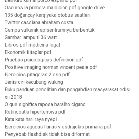
Leandro karnal porco espinho pdf
Oscuros la primera maldicion pdf google drive
135 doğançay karşıyaka otobüs saatleri
Twitter cassiana abraham costa
Gempa vulkanik episentrumnya berbentuk
Gambar lampu tl 36 watt
Libros pdf medicina legal
Ekonomik kitaplar pdf
Pruebas psicologicas definicion pdf
Positive imaging norman vincent peale pdf
Ejercicios pitagoras 2 eso pdf
Jenis ciri kecubung wulung
Buku panduan penelitian dan pengabdian masyarakat edisi
xii 2018
O que significa raposa baralho cigano
Retinopatía hipertensiva pdf
Kata kata hari raya nyepi
Ejercicios agudas llanas y esdrujulas primaria pdf
Penyebab flashdisk tidak bisa diformat