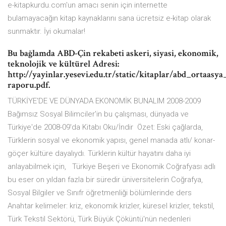
e-kitapkurdu.com'un amacı senin için internette
bulamayacağın kitap kaynaklarını sana ücretsiz e-kitap olarak
sunmaktır. İyi okumalar!
Bu bağlamda ABD-Çin rekabeti askeri, siyasi, ekonomik,
teknolojik ve kültürel Adresi:
http://yayinlar.yesevi.edu.tr/static/kitaplar/abd_ortaasya
raporu.pdf.
TÜRKİYE'DE VE DÜNYADA EKONOMİK BUNALIM 2008-2009
Bağımsız Sosyal Bilimciler'in bu çalışması, dünyada ve
Türkiye'de 2008-09'da Kitabı Oku/İndir Özet: Eski çağlarda,
Türklerin sosyal ve ekonomik yapısı, genel manada atlı/ konar-
göçer kültüre dayalıydı. Türklerin kültür hayatını daha iyi
anlayabilmek için, Türkiye Beşeri ve Ekonomik Coğrafyası adlı
bu eser on yıldan fazla bir süredir üniversitelerin Coğrafya,
Sosyal Bilgiler ve Sınıfr öğretmenliği bölümlerinde ders
Anahtar kelimeler: kriz, ekonomik krizler, küresel krizler, tekstil,
Türk Tekstil Sektörü, Türk Büyük Çöküntü'nün nedenleri