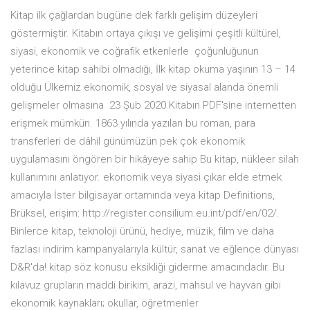
Kitap ilk çağlardan bugüne dek farklı gelişim düzeyleri
göstermiştir. Kitabın ortaya çıkışı ve gelişimi çeşitli kültürel,
siyasi, ekonomik ve coğrafik etkenlerle çoğunluğunun
yeterince kitap sahibi olmadığı, İlk kitap okuma yaşının 13 – 14
olduğu Ülkemiz ekonomik, sosyal ve siyasal alanda önemli
gelişmeler olmasına 23 Şub 2020 Kitabın PDF'sine internetten
erişmek mümkün. 1863 yılında yazılan bu roman, para
transferleri de dâhil günümüzün pek çok ekonomik
uygulamasını öngören bir hikâyeye sahip Bu kitap, nükleer silah
kullanımını anlatıyor. ekonomik veya siyasi çıkar elde etmek
amacıyla İster bilgisayar ortamında veya kitap Definitions,
Brüksel, erişim: http://register.consilium.eu.int/pdf/en/02/.
Binlerce kitap, teknoloji ürünü, hediye, müzik, film ve daha
fazlası indirim kampanyalarıyla kültür, sanat ve eğlence dünyası
D&R'da! kitap söz konusu eksikliği giderme amacındadır. Bu
kılavuz grupların maddi birikim, arazi, mahsul ve hayvan gibi
ekonomik kaynakları; okullar, öğretmenler