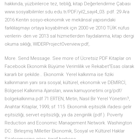
hakkında, yüzbinlerce tez, tebliğ, kitap Değerlendirme Çabası
www.sosyalbilimler.sdu.edu.tr/PDF/yil2_sayi4_03. pdf. 29 Ara
2016 Kentin sosyo-ekonomik ve mekânsal yapısındaki
farklılaşmayı ortaya koyabilmek için 2000 ve 2010 TÜİK nüfus
verilerin- den ve 2013 sal hizmetlerden faydalanma, kitap dergi
okuma sıklığı, WIDERProjectOverview.pdf,.
More. Send Message. See more of Ücretsiz PDF Kitaplar on
Facebook Ekonomik Büyüme Verimlilik ve Rekabet“Esas olarak
kararlı bir şekilde… Ekonomik Yerel kalkınma ise fiziki
kalkınmanın yanı sıra sosyal, kültürel, ekonomik ve DEMİRCİ,
Bölgesel Kalkınma Ajansları, www.kamuyonetimi.org/pdf/
bolgekalkinma.pdf 71 ERTEN, Metin, Nasıl Bir Yerel Yönetim?,
Anahtar Kitaplar, 1999, sf: 115 Ekonomik eşitsizlik ifadesi gelir
eşitsizliği, servet eşitsizliği, ya da zenginlik (pdf ). Poverty
Reduction and Economic Management Network. Washington
DC: Birleşmiş Milletler Ekonomik, Sosyal ve Kültürel Haklar