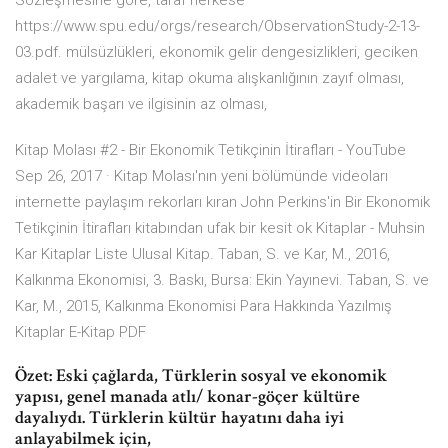
Sözleşmesine göre, taraf herkese
https://www.spu.edu/orgs/research/ObservationStudy-2-13-
03.pdf. mülsüzlükleri, ekonomik gelir dengesizlikleri, geciken
adalet ve yargılama, kitap okuma alışkanlığının zayıf olması,
akademik başarı ve ilgisinin az olması,
Kitap Molası #2 - Bir Ekonomik Tetikçinin İtirafları - YouTube
Sep 26, 2017 · Kitap Molası'nın yeni bölümünde videoları
internette paylaşım rekorları kıran John Perkins'in Bir Ekonomik
Tetikçinin İtirafları kitabından ufak bir kesit ok Kitaplar - Muhsin
Kar Kitaplar Liste Ulusal Kitap. Taban, S. ve Kar, M., 2016,
Kalkınma Ekonomisi, 3. Baskı, Bursa: Ekin Yayınevi. Taban, S. ve
Kar, M., 2015, Kalkınma Ekonomisi Para Hakkında Yazılmış
Kitaplar E-Kitap PDF
Özet: Eski çağlarda, Türklerin sosyal ve ekonomik
yapısı, genel manada atlı/ konar-göçer kültüre
dayalıydı. Türklerin kültür hayatını daha iyi
anlayabilmek için,