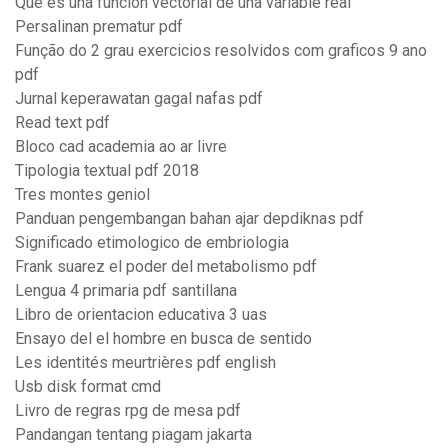
Que es una funcion vectorial de una variable real
Persalinan prematur pdf
Função do 2 grau exercicios resolvidos com graficos 9 ano
pdf
Jurnal keperawatan gagal nafas pdf
Read text pdf
Bloco cad academia ao ar livre
Tipologia textual pdf 2018
Tres montes geniol
Panduan pengembangan bahan ajar depdiknas pdf
Significado etimologico de embriologia
Frank suarez el poder del metabolismo pdf
Lengua 4 primaria pdf santillana
Libro de orientacion educativa 3 uas
Ensayo del el hombre en busca de sentido
Les identités meurtrières pdf english
Usb disk format cmd
Livro de regras rpg de mesa pdf
Pandangan tentang piagam jakarta