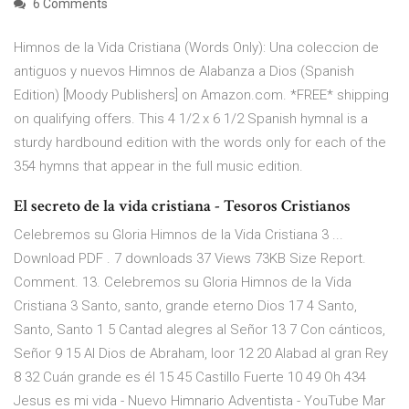
6 Comments
Himnos de la Vida Cristiana (Words Only): Una coleccion de
antiguos y nuevos Himnos de Alabanza a Dios (Spanish
Edition) [Moody Publishers] on Amazon.com. *FREE* shipping
on qualifying offers. This 4 1/2 x 6 1/2 Spanish hymnal is a
sturdy hardbound edition with the words only for each of the
354 hymns that appear in the full music edition.
El secreto de la vida cristiana - Tesoros Cristianos
Celebremos su Gloria Himnos de la Vida Cristiana 3 ...
Download PDF . 7 downloads 37 Views 73KB Size Report.
Comment. 13. Celebremos su Gloria Himnos de la Vida
Cristiana 3 Santo, santo, grande eterno Dios 17 4 Santo,
Santo, Santo 1 5 Cantad alegres al Señor 13 7 Con cánticos,
Señor 9 15 Al Dios de Abraham, loor 12 20 Alabad al gran Rey
8 32 Cuán grande es él 15 45 Castillo Fuerte 10 49 Oh 434
Jesus es mi vida - Nuevo Himnario Adventista - YouTube Mar