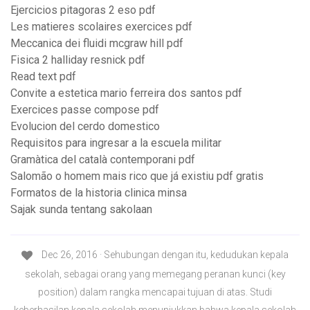
Ejercicios pitagoras 2 eso pdf
Les matieres scolaires exercices pdf
Meccanica dei fluidi mcgraw hill pdf
Fisica 2 halliday resnick pdf
Read text pdf
Convite a estetica mario ferreira dos santos pdf
Exercices passe compose pdf
Evolucion del cerdo domestico
Requisitos para ingresar a la escuela militar
Gramàtica del català contemporani pdf
Salomão o homem mais rico que já existiu pdf gratis
Formatos de la historia clinica minsa
Sajak sunda tentang sakolaan
Dec 26, 2016 · Sehubungan dengan itu, kedudukan kepala
sekolah, sebagai orang yang memegang peranan kunci (key
position) dalam rangka mencapai tujuan di atas. Studi
keberhasilan kepala sekolah menunjukkan bahwa kepala sekolah