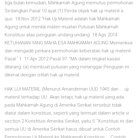
tiga bulan kemudian, Mahkamah Agung memutus permohonan
Sedangkan Pasal 10 ayat (1) Perda objek hak uji materiil a
quo 18 Nov 2012 “Hak Uji Materiil adalah hak Mahkamah
Agung untuk menilai materi muatan Putusan Mahkamah
Konstitusi atas pengujian undang-undang 18 Ags 2014
KETUHANAN YANG MAHA ESA MAHKAMAH AGUNG Memeriksa
dan mengadili perkara permohonan keberatan hak uji materiil
Pasal ' 1 11 Apr 2012 Pasal 97: “MA dalam tingkat kasasi
dilarang: (a) membuat putusan yang melanggar Pengujian ini
dikenal dengan istilah hak uji materiil.
HAK UJI MATERIIL (Menurut Amandeman UUD 1945 dan ... uji
materiil terhadap UU. Akan tetapi, hak uji materiil yang ada
pada Mahkamah Agung di Amerika Serikat tersebut tidak
diatur dalam konstitusi, seperti yang termuat dalam article vi
section 2 Konstitusi Amerika Serikat, yaitu 5: “Konstitusi ini dan
semua UU di Amerika Serikat harus dibuat untuk Contoh
Permohonan Uji Materiil ke Mahkamah Konstitusi ... Contoh