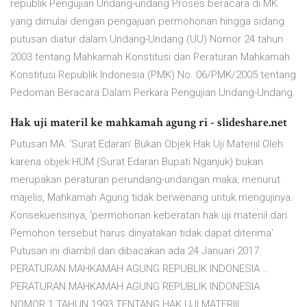
republik Pengujian Undang-undang Proses beracara di MK
yang dimulai dengan pengajuan permohonan hingga sidang
putusan diatur dalam Undang-Undang (UU) Nomor 24 tahun
2003 tentang Mahkamah Konstitusi dan Peraturan Mahkamah
Konstitusi Republik Indonesia (PMK) No. 06/PMK/2005 tentang
Pedoman Beracara Dalam Perkara Pengujian Undang-Undang.
Hak uji materil ke mahkamah agung ri - slideshare.net
Putusan MA: ‘Surat Edaran’ Bukan Objek Hak Uji Materiil Oleh
karena objek HUM (Surat Edaran Bupati Nganjuk) bukan
merupakan peraturan perundang-undangan maka, menurut
majelis, Mahkamah Agung tidak berwenang untuk mengujinya.
Konsekuensinya, ‘permohonan keberatan hak uji materiil dari
Pemohon tersebut harus dinyatakan tidak dapat diterima’.
Putusan ini diambil dan dibacakan ada 24 Januari 2017.
PERATURAN MAHKAMAH AGUNG REPUBLIK INDONESIA …
PERATURAN MAHKAMAH AGUNG REPUBLIK INDONESIA
NOMOR 1 TAHUN 1993 TENTANG HAK UJI MATERIIL